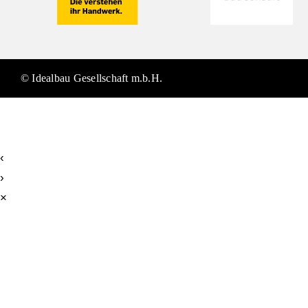
© Idealbau Gesellschaft m.b.H.
‹
›
×