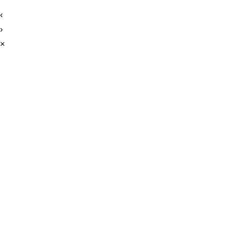
‹
›
×