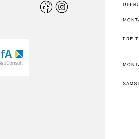
ÖFFN
MONT
FREI
MONT
SAMS