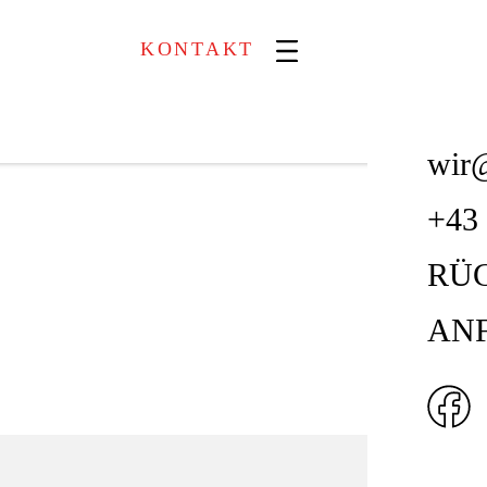
KONTAKT
wir@
+43
R
RÜ
AN