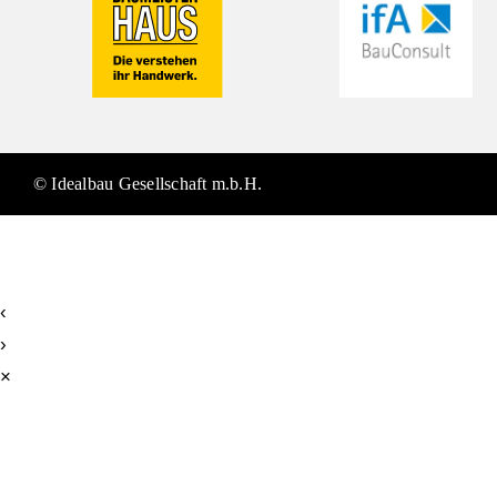
© Idealbau Gesellschaft m.b.H.
‹
›
×